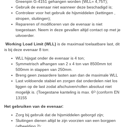
Greenpin G-4151 gehangen worden (WLL= 4,75T);
Gebruik de evenaar niet wanneer deze beschadigd is;
Controleer voor het gebruik de hijsmiddelen (kettingen ,
stropen, sluitingen);
Repareren of modificeren van de evenaar is niet
toegestaan. Neem in deze gevallen altijd contact op met je
uitvoerder.
Working Load Limit (WLL)
is de maximaal toelaatbare last, dit
is bij deze evenaar 8 ton:
WLL hijsgat onder de evenaar is 4 ton;
Symmetrisch afhangen van 2 x 4 ton van 8500mm tot
500mm in stappen van 250mm.
Breng geen zwaardere lasten aan dan de maximale WLL
Last voldoende stabiel en zorgen dat onderdelen niet los
liggen op de last zodat afschuiven/rollen absoluut niet
mogelijk is. (Toegestane kanteling is max. 6ᴼ (conform EN
13155
Het gebruiken van de evenaar:
Zorg bij gebruik dat de hijsmiddelen geborgd zijn;
Sluitingen dienen altijd te zijn voorzien van een borgpen
(afbeelding 2);