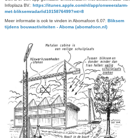
Infoplaza BV.:
https://itunes.apple.com/nl/app/onweeralarm-
met-bliksemradar/id1015876499?mt=8
Meer informatie is ook te vinden in Abomafoon 6.07:
Bliksem
tijdens bouwactiviteiten - Aboma (abomafoon.nl)