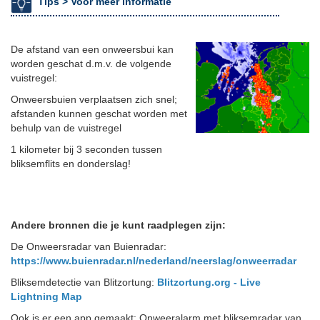
Tips >
Voor meer informatie
De afstand van een onweersbui kan
worden geschat d.m.v. de volgende
vuistregel:
Onweersbuien verplaatsen zich snel;
afstanden kunnen geschat worden met
behulp van de vuistregel
1 kilometer bij 3 seconden tussen
bliksemflits en donderslag!
Andere bronnen die je kunt raadplegen zijn:
De Onweersradar van Buienradar:
h
ttps://www.buienradar.nl/nederland/neerslag/onweerradar
Bliksemdetectie van Blitzortung:
Blitzortung.org - Live
Lightning Map
Ook is er een app gemaakt: Onweeralarm met bliksemradar van