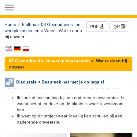
Toggle navigation
Home
»
Toolbox
»
08 Gezondheids- en
PDF
QR
werkplekaspecten
» Weer - Wat te doen
bij onweer
08 Gezondheids- en werkplekaspecten
> Wat te doen bij
onweer
Discussie >
Bespreek het met je collega’s!
Ik zoek al beschutting bij een naderende onweersbui. Ik
wacht niet af tot deze op de plaats is waar ik werkzaam
ben.
Ik weet op dit project waar ik veilig kan schuilen bij een
naderende onweersbui.