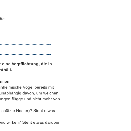
dte
 eine Verpflichtung, die in
nthält.
önnen.
inheimische Vögel bereits mit
, unabhängig davon, um welchen
ungen flügge und nicht mehr von
eschützte Nester)? Steht etwas
end wirken? Steht etwas darüber