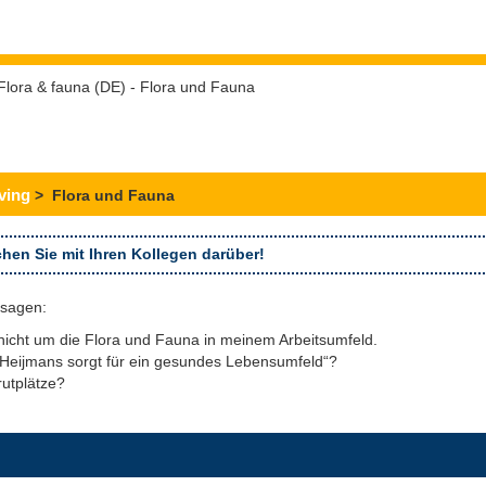
Flora & fauna (DE) - Flora und Fauna
ving
> Flora und Fauna
hen Sie mit Ihren Kollegen darüber!
ssagen:
icht um die Flora und Fauna in meinem Arbeitsumfeld.
„Heijmans sorgt für ein gesundes Lebensumfeld“?
rutplätze?