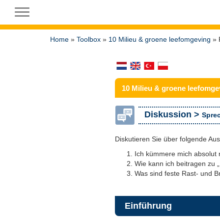
Toggle navigation
Home
»
Toolbox
»
10 Milieu & groene leefomgeving
» 
10 Milieu & groene leefomge
Diskussion >
Sprec
Diskutieren Sie über folgende Au
Ich kümmere mich absolut n
Wie kann ich beitragen zu 
Was sind feste Rast- und B
Einführung