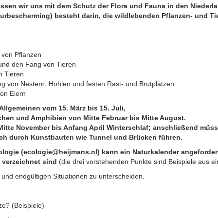
ssen wir uns mit dem Schutz der Flora und Fauna in den Niederla
urbescherming) besteht darin, die wildlebenden Pflanzen- und Ti
 von Pflanzen
 und den Fang von Tieren
n Tieren
ng von Nestern, Höhlen und festen Rast- und Brutplätzen
on Eiern
Allgemeinen vom 15. März bis 15. Juli,
chen und Amphibien von Mitte Februar bis Mitte August.
itte November bis Anfang April Winterschlaf; anschließend müs
auch durch Kunstbauten wie Tunnel und Brücken führen.
ogie (ecologie@heijmans.nl) kann ein Naturkalender angefordert
 verzeichnet sind
(die drei vorstehenden Punkte sind Beispiele aus e
und endgültigen Situationen zu unterscheiden.
ze? (Beispiele)