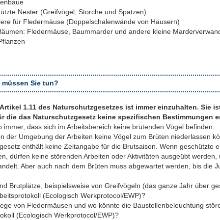
henbaue
tzte Nester (Greifvögel, Storche und Spatzen)
tiere für Fledermäuse (Doppelschalenwände von Häusern)
 Bäumen: Fledermäuse, Baummarder und andere kleine Marderverwan
Pflanzen
 müssen Sie tun?
Artikel 1.11 des Naturschutzgesetzes ist immer einzuhalten. Sie ist
 für die das Naturschutzgesetz keine spezifischen Bestimmungen e
b immer, dass sich im Arbeitsbereich keine brütenden Vögel befinden.
ch in der Umgebung der Arbeiten keine Vögel zum Brüten niederlassen k
esetz enthält keine Zeitangabe für die Brutsaison. Wenn geschützte e
, dürfen keine störenden Arbeiten oder Aktivitäten ausgeübt werden
handelt. Aber auch nach dem Brüten muss abgewartet werden, bis die J
und Brutplätze, beispielsweise von Greifvögeln (das ganze Jahr über g
beitsprotokoll (Ecologisch Werkprotocol/EWP)?
wege von Fledermäusen und wo könnte die Baustellenbeleuchtung stör
tokoll (Ecologisch Werkprotocol/EWP)?