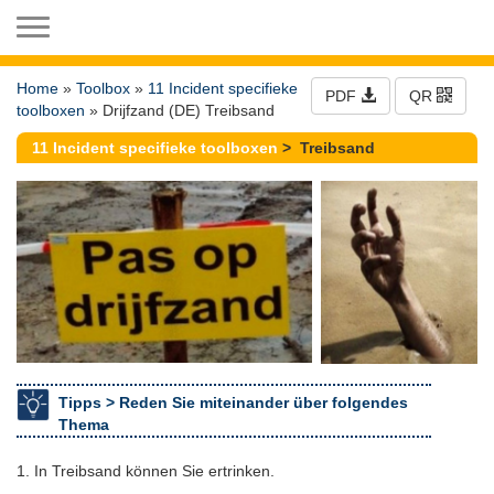
Toggle navigation
Home
»
Toolbox
»
11 Incident specifieke
PDF
QR
toolboxen
» Drijfzand (DE) Treibsand
11 Incident specifieke toolboxen
> Treibsand
Tipps >
Reden Sie miteinander über folgendes
Thema
1. In Treibsand können Sie ertrinken.