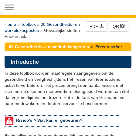
Toggle navigation
Home
»
Toolbox
»
08 Gezondheids- en
PDF
QR
werkplekaspecten
» Gevaarlijke stoffen -
Frezen asfalt
08 Gezondheids- en werkplekaspecten
> Frezen asfalt
Introductie
In deze toolbox worden maatregelen aangegeven om de
gezondheid en veiligheid tijdens het frezen van teerhoudend
asfalt te verbeteren. Het proces brengt een aantal risico’s met
zich mee. Zo kunnen medewerkers blootgesteld worden aan stof
dat vrijkomt tijdens het frezen. Het is de taak van Heijmans om
haar medewekers en derden hiervoor te beschermen.
Risico's >
Wat kan er gebeuren?
Blootstelling aan (teerhoudend)asfalt kan op de volgende