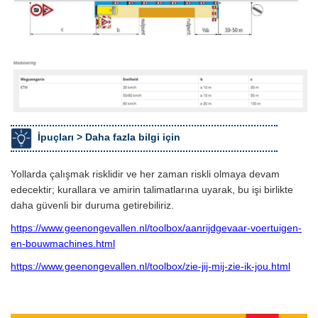
İpuçları >
Daha fazla bilgi için
Yollarda çalışmak risklidir ve her zaman riskli olmaya devam
edecektir; kurallara ve amirin talimatlarına uyarak, bu işi birlikte
daha güvenli bir duruma getirebiliriz.
https://www.geenongevallen.nl/toolbox/aanrijdgevaar-voertuigen-
en-bouwmachines.html
https://www.geenongevallen.nl/toolbox/zie-jij-mij-zie-ik-jou.html