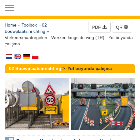
Toggle navigation
Home
»
Toolbox
»
02
PDF
QR
Bouwplaatsinrichting
»
Verkeersmaatregelen - Werken langs de weg (TR) - Yol boyunda
çalışma
02 Bouwplaatsinrichting
> Yol boyunda çalışma