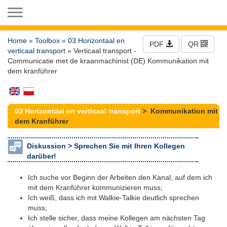
Toggle navigation
Home
»
Toolbox
»
03 Horizontaal en
PDF
QR
verticaal transport
» Verticaal transport -
Communicatie met de kraanmachinist (DE) Kommunikation mit
dem kranführer
03 Horizontaal en verticaal transport
> Kommunikation mit
dem Kranführer
Diskussion >
Sprechen Sie mit Ihren Kollegen
darüber!
Ich suche vor Beginn der Arbeiten den Kanal, auf dem ich
mit dem Kranführer kommunizieren muss;
Ich weiß, dass ich mit Walkie-Talkie deutlich sprechen
muss;
Ich stelle sicher, dass meine Kollegen am nächsten Tag