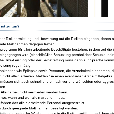
ist zu tun?
ner Risikoermittlung und ‑bewertung auf die Risiken eingehen, denen al
gnete Maßnahmen dagegen treffen.
rogramm für allein arbeitende Beschäftigte bestehen, in dem auf die i
gegangen wird (einschließlich Benutzung persönlicher Schutzausrüs
te-Hilfe-Leistung oder der Selbstrettung muss darin zur Sprache kom
weisung regelmäßig.
ankheiten wie Epilepsie sowie Personen, die Arzneimittel einnehmen, di
n nicht allein arbeiten. Melden Sie einen eventuellen Arzneimittelgebr
n müssen sich auch schnell und einfach vor unerwünschten oder aggre
nen.
 Alleinarbeit nicht vermieden werden kann.
 wo, wann und wer allein arbeiten muss.
efahren das allein arbeitende Personal ausgesetzt ist.
en durch geeignete Maßnahmen beseitigt werden.
attung eventueller Werkstattbusse in die Risikoermittlung und -bewertu