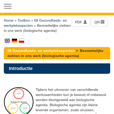
Toggle navigation
Home
»
Toolbox
»
08 Gezondheids- en
PDF
QR
werkplekaspecten
» Besmettelijke ziekten
in ons werk (biologische agentia)
08 Gezondheids- en werkplekaspecten
> Besmettelijke
ziekten in ons werk (biologische agentia)
Introductie
Tijdens het uitvoeren van verschillende
werkzaamheden kun je bewust of onbewust
worden blootgesteld aan biologische
agentia. Biologische agentia zijn kleine
levende organismen, zoals virussen,