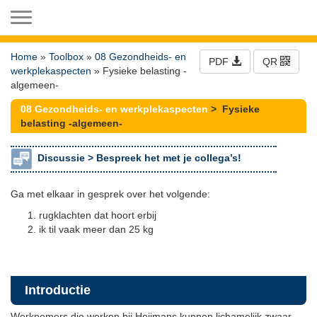
Toggle navigation
Home
»
Toolbox
»
08 Gezondheids- en
PDF
QR
werkplekaspecten
» Fysieke belasting -
algemeen-
08 Gezondheids- en werkplekaspecten
> Fysieke
belasting -algemeen-
Discussie >
Bespreek het met je collega’s!
Ga met elkaar in gesprek over het volgende:
rugklachten dat hoort erbij
ik til vaak meer dan 25 kg
Introductie
Werknemers die werken bij Heijmans kunnen lichamelijk zwaar