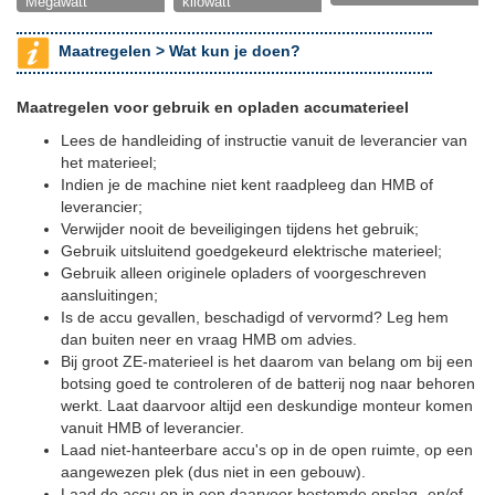
Megawatt
kilowatt
Maatregelen >
Wat kun je doen?
Maatregelen voor gebruik en opladen accumaterieel
Lees de handleiding of instructie vanuit de leverancier van
het materieel;
Indien je de machine niet kent raadpleeg dan HMB of
leverancier;
Verwijder nooit de beveiligingen tijdens het gebruik;
Gebruik uitsluitend goedgekeurd elektrische materieel;
Gebruik alleen originele opladers of voorgeschreven
aansluitingen;
Is de accu gevallen, beschadigd of vervormd? Leg hem
dan buiten neer en vraag HMB om advies.
Bij groot ZE-materieel is het daarom van belang om bij een
botsing goed te controleren of de batterij nog naar behoren
werkt. Laat daarvoor altijd een deskundige monteur komen
vanuit HMB of leverancier.
Laad niet-hanteerbare accu's op in de open ruimte, op een
aangewezen plek (dus niet in een gebouw).
Laad de accu op in een daarvoor bestemde opslag- en/of