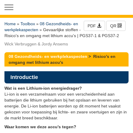
Toggle navigation
Home
»
Toolbox
»
08 Gezondheids- en
PDF
QR
werkplekaspecten
» Gevaarlijke stoffen -
Risico's en omgang met lithium accu's | PGS37-1 & PGS37-2
Wick Verbruggen & Jordy Ansems
08 Gezondheids- en werkplekaspecten
> Risico's en
omgang met lithium accu's
Introductie
Wat is een Lithium-ion energiedrager?
Li-ion is een verzamelnaam voor een verscheidenheid aan
batterijen die lithium gebruiken bij het opslaan en leveren van
energie. De Li-ion batterijen worden op dit moment het vaakst
gekozen voor toepassing bij lichte- en zware voertuigen en zijn in
de markt breed beschikbaar.
Waar komen we deze accu's tegen?