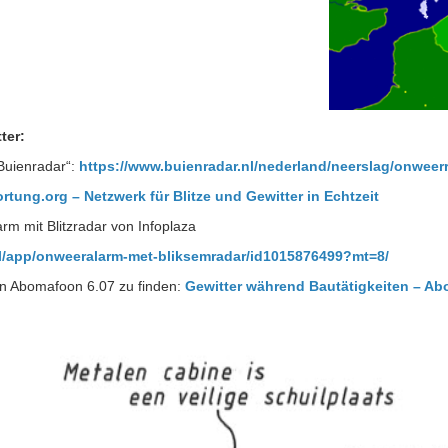
ter:
Buienradar“:
https://www.buienradar.nl/nederland/neerslag/onweer
ortung.org – Netzwerk für Blitze und Gewitter in Echtzeit
arm mit Blitzradar von Infoplaza
nl/app/onweeralarm-met-bliksemradar/id1015876499?mt=8/
in Abomafoon 6.07 zu finden:
Gewitter während Bautätigkeiten – A