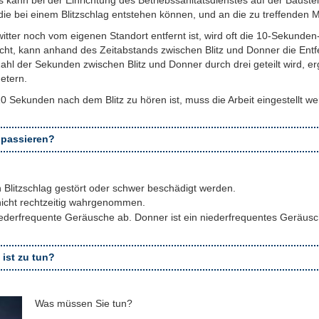
kann bei der Einrichtung des Betriebssanitätsdienstes auf der Baustel
die bei einem Blitzschlag entstehen können, und an die zu treffende
witter noch vom eigenen Standort entfernt ist, wird oft die 10-Sekund
Licht, kann anhand des Zeitabstands zwischen Blitz und Donner die Ent
hl der Sekunden zwischen Blitz und Donner durch drei geteilt wird, erg
etern.
 Sekunden nach dem Blitz zu hören ist, muss die Arbeit eingestellt we
 passieren?
 Blitzschlag gestört oder schwer beschädigt werden.
 nicht rechtzeitig wahrgenommen.
derfrequente Geräusche ab. Donner ist ein niederfrequentes Geräusch 
ist zu tun?
Was müssen Sie tun?