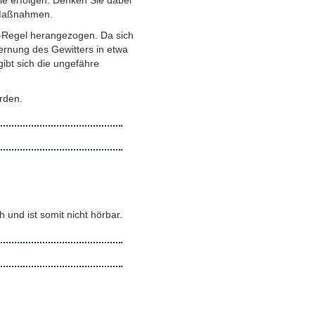
le erfolgen. Denken Sie dabei
n Maßnahmen.
en-Regel herangezogen. Da sich
fernung des Gewitters in etwa
ibt sich die ungefähre
rden.
und ist somit nicht hörbar.