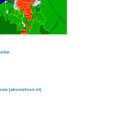
radar
boma (abomafoon.nl)