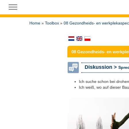
Toggle navigation
Home
»
Toolbox
»
08 Gezondheids- en werkplekaspec
08 Gezondheids- en werkple
Diskussion >
Sprec
Ich suche schon bei drohend
Ich weiß, wo auf dieser Ba