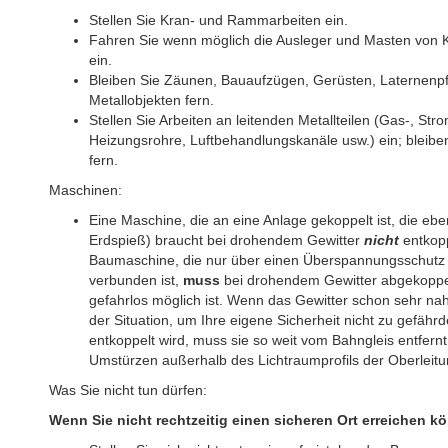
Stellen Sie Kran- und Rammarbeiten ein.
Fahren Sie wenn möglich die Ausleger und Masten vo
ein.
Bleiben Sie Zäunen, Bauaufzügen, Gerüsten, Laternenp
Metallobjekten fern.
Stellen Sie Arbeiten an leitenden Metallteilen (Gas-, St
Heizungsrohre, Luftbehandlungskanäle usw.) ein; bleibe
fern.
Maschinen:
Eine Maschine, die an eine Anlage gekoppelt ist, die ebe
Erdspieß) braucht bei drohendem Gewitter
nicht
entkopp
Baumaschine, die nur über einen Überspannungsschutz m
verbunden ist,
muss
bei drohendem Gewitter abgekoppel
gefahrlos möglich ist. Wenn das Gewitter schon sehr nah
der Situation, um Ihre eigene Sicherheit nicht zu gefäh
entkoppelt wird, muss sie so weit vom Bahngleis entfern
Umstürzen außerhalb des Lichtraumprofils der Oberleitun
Was Sie nicht tun dürfen:
Wenn Sie nicht rechtzeitig einen sicheren Ort erreichen k