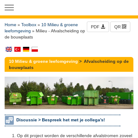
Toggle navigation
Home
»
Toolbox
»
10 Milieu & groene
PDF
QR
leefomgeving
» Milieu - Afvalscheiding op
de bouwplaats
10 Milieu & groene leefomgeving
> Afvalscheiding op de
bouwplaats
Discussie >
Bespreek het met je collega’s!
Op dit project worden de verschillende afvalstromen zoveel