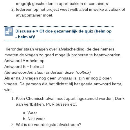
mogelijk gescheiden in apart bakken of containers.
Iedereen op het project weet welk afval in welke afvalbak of
afvalcontainer moet.
Discussie >
Of doe gezamenlijk de quiz (helm op
- helm af)!
Hieronder staan vragen over afvalscheiding, de deelnemers
moeten de vragen zo goed mogelijk proberen te beantwoorden.
Antwoord A = helm op
Antwoord B = helm af
(de antwoorden staan onderaan deze Toolbox)
Als er na 9 vragen nog geen winnaar is, zijn er nog 2 open
vragen. De persoon die het dichtst bij het goede antwoord komt,
wint.
Klein Chemisch afval moet apart ingezameld worden, Denk
aan verfblikken, PUR bussen etc.
Waar
Niet waar
Wat is de voordeligste afvalstroom?